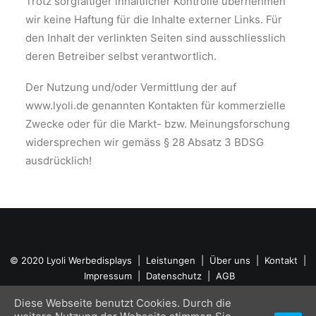
Trotz sorgfältiger inhaltlicher Kontrolle übernehmen
wir keine Haftung für die Inhalte externer Links. Für
den Inhalt der verlinkten Seiten sind ausschliesslich
deren Betreiber selbst verantwortlich.
Der Nutzung und/oder Vermittlung der auf
www.lyoli.de genannten Kontakten für kommerzielle
Zwecke oder für die Markt- bzw. Meinungsforschung
widersprechen wir gemäss § 28 Absatz 3 BDSG
ausdrücklich!
© 2020
Lyoli Werbedisplays
|
Leistungen
|
Über uns
|
Kontakt
|
Impressum
|
Datenschutz
|
AGB
Diese Webseite benutzt Cookies. Durch die